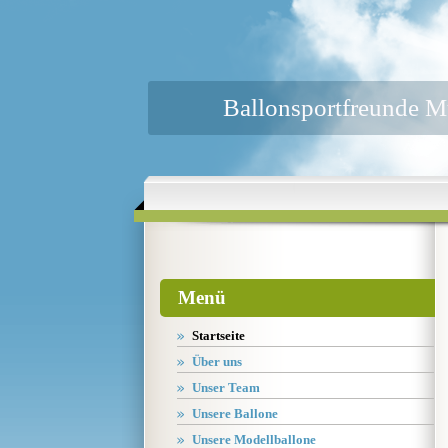
Ballonsportfreunde M
Menü
Startseite
Über uns
Unser Team
Unsere Ballone
Unsere Modellballone