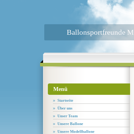
Ballonsportfreunde M
Menü
Startseite
Über uns
Unser Team
Unsere Ballone
Unsere Modellballone