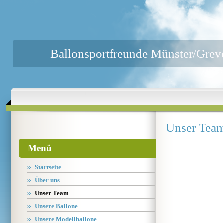
Ballonsportfreunde Münster/Grev
Unser Tea
Menü
Startseite
Über uns
Unser Team
Unsere Ballone
Unsere Modellballone